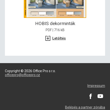
HOBIS dekorminták
PDF | 716 kB
Letöltés
Copyright © 2026 Office Pro s r.o.
officepro@officepro.cz
Impressum
Belépés a partner zónába