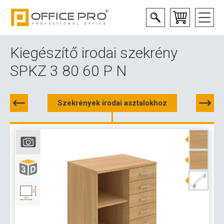
Kiegészítő irodai szekrény
SPKZ 3 80 60 P N
Szekrények irodai asztalokhoz