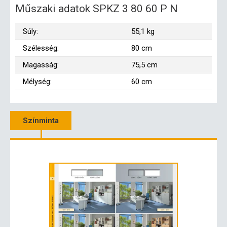
Műszaki adatok SPKZ 3 80 60 P N
Súly:
55,1 kg
Szélesség:
80 cm
Magasság:
75,5 cm
Mélység:
60 cm
Színminta