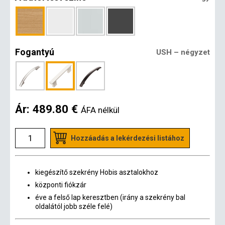
Fogantyú
USH – négyzet
Ár:
489.80 €
ÁFA nélkül
Hozzáadás a lekérdezési listához
kiegészítő szekrény Hobis asztalokhoz
központi fiókzár
éve a felső lap keresztben (irány a szekrény bal
oldalától jobb széle felé)