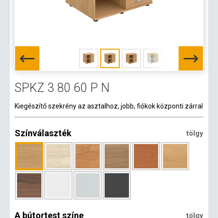
SPKZ 3 80 60 P N
Kiegészítő szekrény az asztalhoz, jobb, fiókok központi zárral
Színválaszték
tölgy
A bútortest színe
tölgy