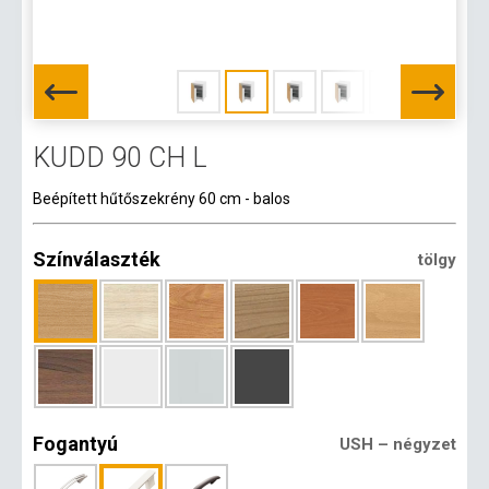
KUDD 90 CH L
Beépített hűtőszekrény 60 cm - balos
Színválaszték
tölgy
Fogantyú
USH – négyzet