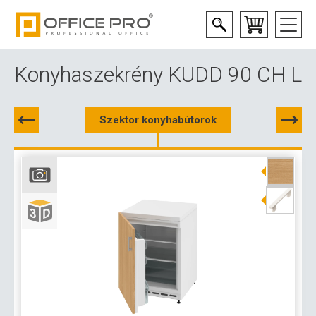
Konyhaszekrény KUDD 90 CH L
Szektor konyhabútorok