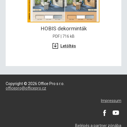
HOBIS dekorminták
PDF | 716 kB
Letöltés
Copyright © 2026 Office Pro s r.o.
officepro@officepro.cz
Impressum
Belépés a partner zónába