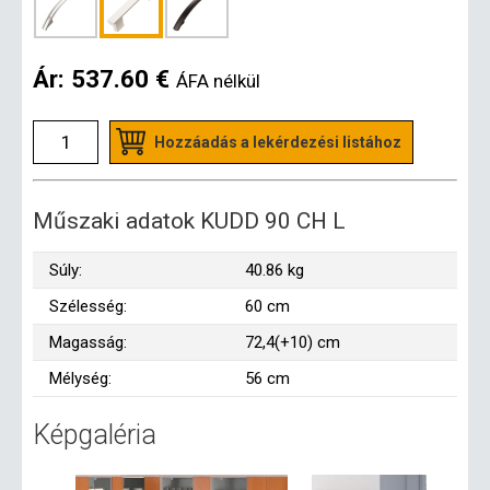
Ár:
537.60 €
ÁFA nélkül
Hozzáadás a lekérdezési listához
Műszaki adatok KUDD 90 CH L
Súly:
40.86 kg
Szélesség:
60 cm
Magasság:
72,4(+10) cm
Mélység:
56 cm
Képgaléria