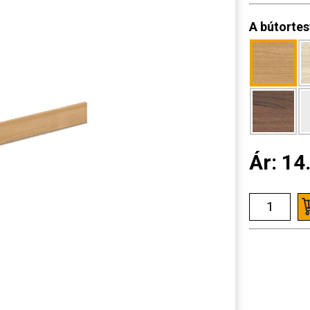
A bútortes
Ár:
14