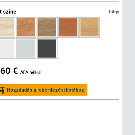
t színe
tölgy
.60 €
ÁFA nélkül
Hozzáadás a lekérdezési listához