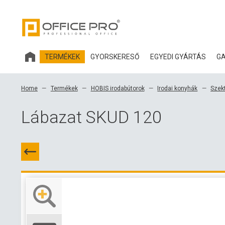
TERMÉKEK
GYORSKERESŐ
EGYEDI GYÁRTÁS
GA
HOBIS IRODABÚTOROK
Home
Termékek
HOBIS irodabútorok
Irodai konyhák
Szek
IRODASZÉKEK ÉS KIEGÉSZÍTŐK OFFICE PRO
Lábazat SKUD 120