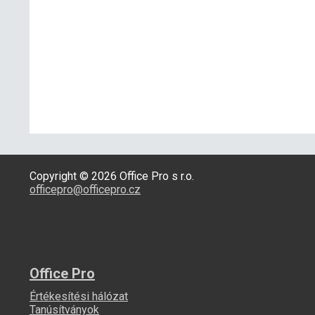
Copyright © 2026 Office Pro s r.o.
officepro@officepro.cz
Office Pro
Értékesítési hálózat
Tanúsítványok