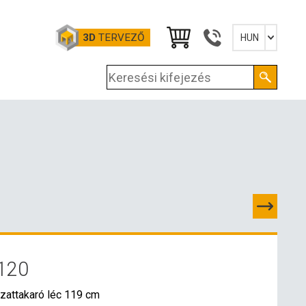
3D
TERVEZŐ
HUN
Slovensky
English
Deutsch
Magyar
120
PCSOLATOK
zattakaró léc 119 cm