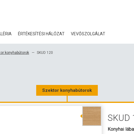
LÉRIA
ÉRTÉKESÍTÉSI HÁLÓZAT
VEVŐSZOLGÁLAT
BLOG
tor konyhabútorok
SKUD 120
TANÚSÍTVÁNYOK
ÖKOLÓGIA
LETÖLTÉS
Szektor konyhabútorok
3D ADATOK
SKUD 
NAGYKERESKEDELMI KA
Konyhai lába