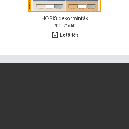
HOBIS dekorminták
PDF | 716 kB
Letöltés