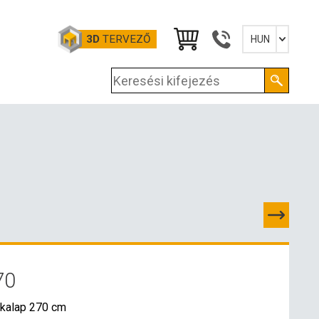
3D
TERVEZŐ
HUN
Slovensky
English
Deutsch
Magyar
70
PCSOLATOK
kalap 270 cm