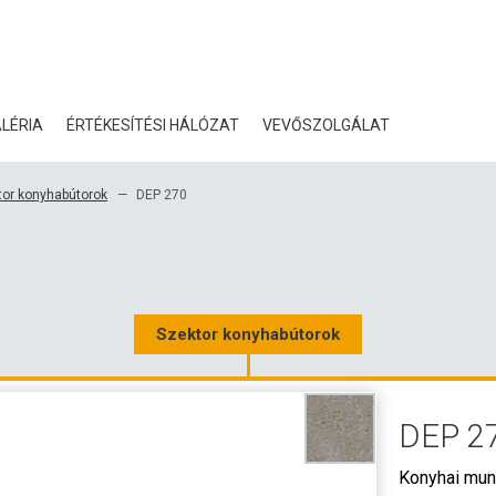
LÉRIA
ÉRTÉKESÍTÉSI HÁLÓZAT
VEVŐSZOLGÁLAT
BLOG
tor konyhabútorok
DEP 270
TANÚSÍTVÁNYOK
ÖKOLÓGIA
LETÖLTÉS
Szektor konyhabútorok
3D ADATOK
DEP 2
NAGYKERESKEDELMI KA
Konyhai mun