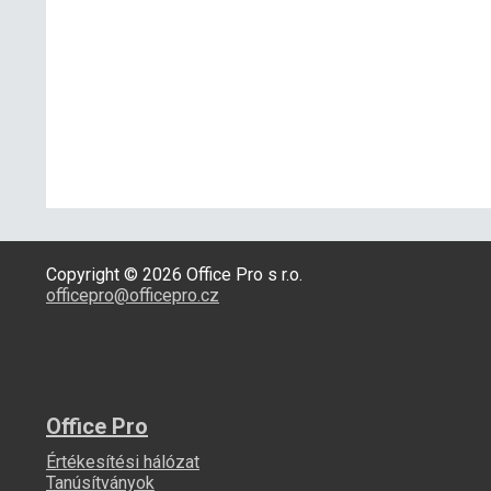
Copyright © 2026 Office Pro s r.o.
officepro@officepro.cz
Office Pro
Értékesítési hálózat
Tanúsítványok