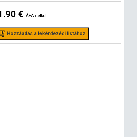
1.90 €
ÁFA nélkül
Hozzáadás a lekérdezési listához