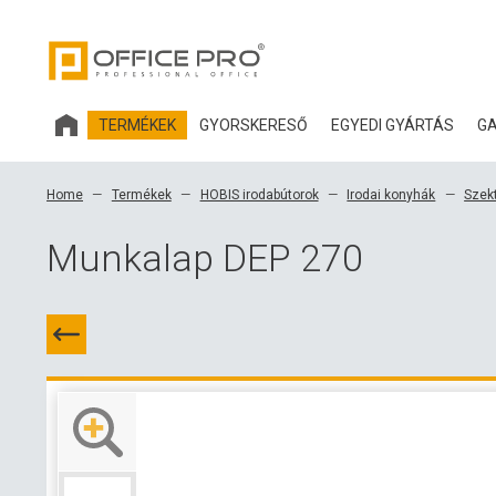
TERMÉKEK
GYORSKERESŐ
EGYEDI GYÁRTÁS
GA
HOBIS IRODABÚTOROK
Home
Termékek
HOBIS irodabútorok
Irodai konyhák
Szek
IRODASZÉKEK ÉS KIEGÉSZÍTŐK OFFICE PRO
Munkalap DEP 270