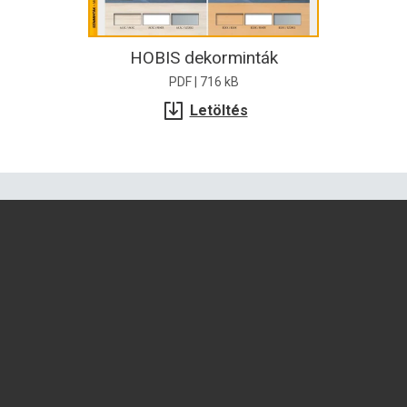
HOBIS dekorminták
PDF | 716 kB
Letöltés