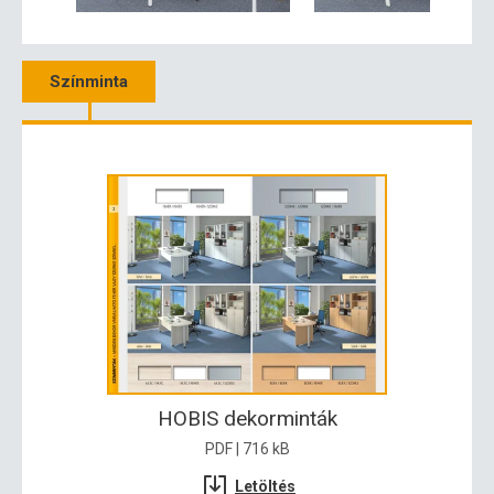
Színminta
HOBIS dekorminták
PDF | 716 kB
Letöltés