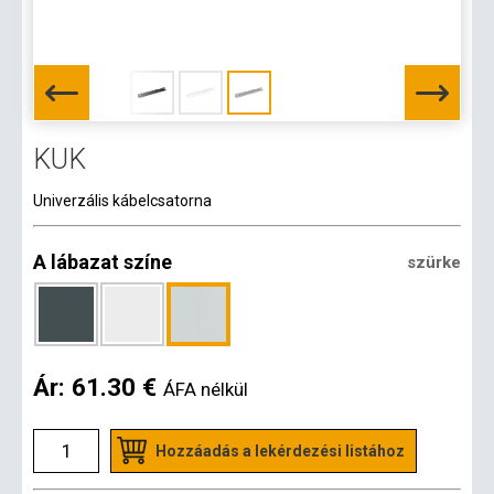
KUK
Univerzális kábelcsatorna
A lábazat színe
szürke
Ár:
61.30 €
ÁFA nélkül
Hozzáadás a lekérdezési listához