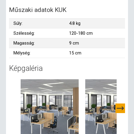
Műszaki adatok KUK
Súly:
4.8 kg
Szélesség:
120-180 cm
Magasság:
9 cm
Mélység:
15 cm
Képgaléria