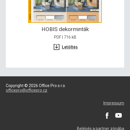
HOBIS dekorminták
PDF | 716 kB
Letöltés
Copyright © 2026 Office Pro s r.o.
officepro@officepro.cz
Impressum
Belépés a partner zónába