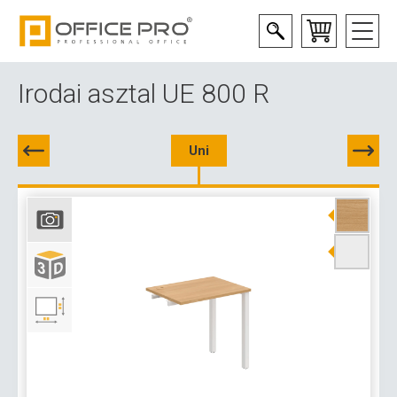
Irodai asztal UE 800 R
Uni