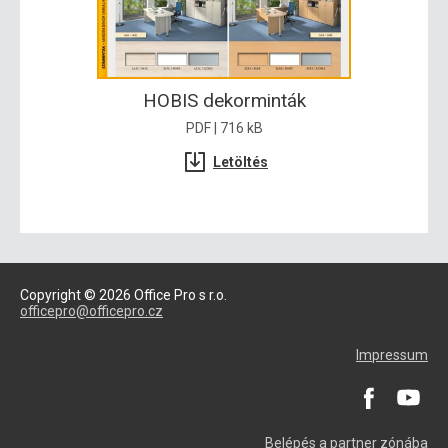
HOBIS dekorminták
PDF | 716 kB
Letöltés
Copyright © 2026 Office Pro s r.o.
officepro@officepro.cz
Impressum
Belépés a partner zónába