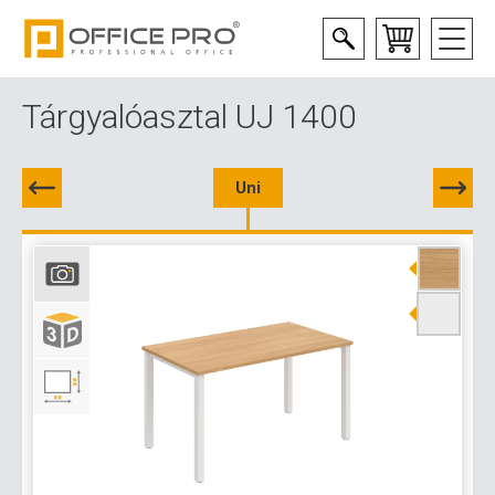
Tárgyalóasztal UJ 1400
Uni