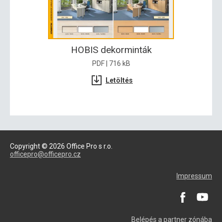
HOBIS dekorminták
PDF | 716 kB
Letöltés
Copyright © 2026 Office Pro s r.o.
officepro@officepro.cz
Impressum
Belépés a partner zónába