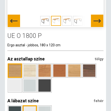
UE O 1800 P
Ergo asztal - jobbos, 180 x 120 cm
Az asztallap színe
tölgy
A lábazat színe
fehér