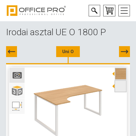
Irodai asztal UE O 1800 P
Uni O