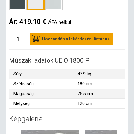
Ár:
419.10 €
ÁFA nélkül
Hozzáadás a lekérdezési listához
Műszaki adatok UE O 1800 P
Súly:
47.9 kg
Szélesség:
180 cm
Magasság:
75.5 cm
Mélység:
120 cm
Képgaléria