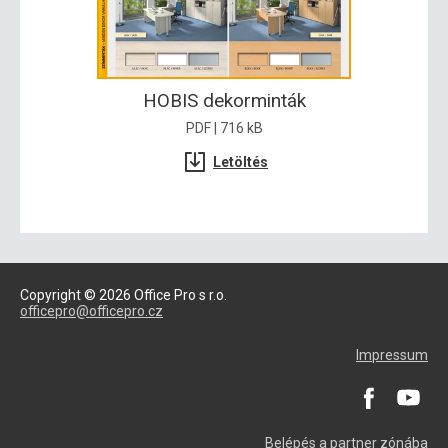
HOBIS dekorminták
PDF | 716 kB
Letöltés
Copyright © 2026 Office Pro s r.o.
officepro@officepro.cz
Impressum
Belépés a partner zónába