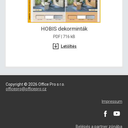
HOBIS dekorminták
PDF | 716 kB
Letöltés
Copyright © 2026 Office Pro s r.o.
officepro@officepro.cz
Impressum
Belépés a partner zónába