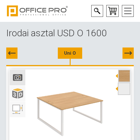
Irodai asztal USD O 1600
Uni O