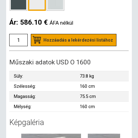
Ár:
586.10 €
ÁFA nélkül
Hozzáadás a lekérdezési listához
Műszaki adatok USD O 1600
Súly:
73.8 kg
Szélesség:
160 cm
Magasság:
75.5 cm
Mélység:
160 cm
Képgaléria