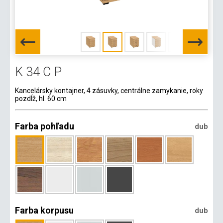
K 34 C P
Kancelársky kontajner, 4 zásuvky, centrálne zamykanie, roky
pozdĺž, hl. 60 cm
Farba pohľadu
dub
Farba korpusu
dub