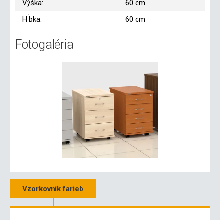
Výška:
60 cm
Hĺbka:
60 cm
Fotogaléria
Vzorkovník farieb