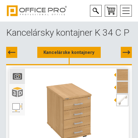
Kancelársky kontajner K 34 C P
Kancelárske kontajnery