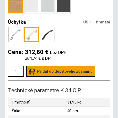
Úchytka
USH – hranatá
Cena:
312,80 €
bez DPH
384,74 €
s DPH
Pridať do dopytového zoznamu
Technické parametre K 34 C P
Hmotnosť:
31,95 kg
Šírka:
40 cm