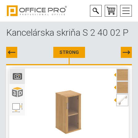
Kancelárska skriňa S 2 40 02 P
STRONG