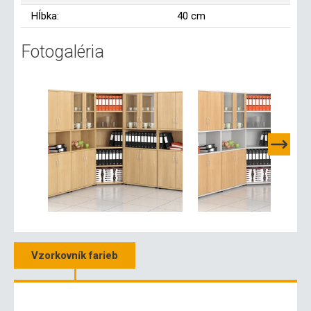
Hĺbka:
40 cm
Fotogaléria
Vzorkovník farieb