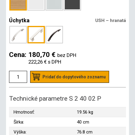
Úchytka
USH – hranatá
Cena:
180,70 €
bez DPH
222,26 €
s DPH
Pridať do dopytového zoznamu
Technické parametre S 2 40 02 P
Hmotnosť:
19.56 kg
Šírka:
40 cm
Výška:
76.8 cm