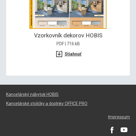
Vzorkovník dekorov HOBIS
PDF | 716 kB
Stiahnuť
Kancelárský nábytok HOBIS
Kancelárské stoličky a doplnky OFFICE PRO
Impressum