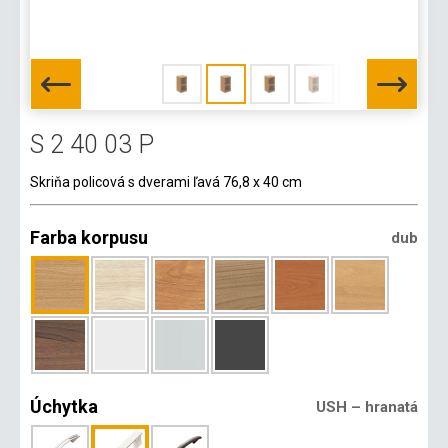
S 2 40 03 P
Skriňa policová s dverami ľavá 76,8 x 40 cm
Farba korpusu
dub
Úchytka
USH – hranatá