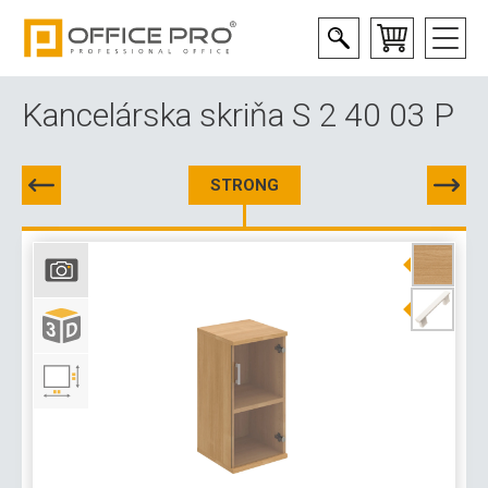
Kancelárska skriňa S 2 40 03 P
STRONG