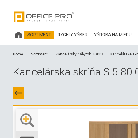
SORTIMENT
RÝCHLY VÝBER
VÝROBA NA MIERU
KANCELÁRSKY NÁBYTOK HOBIS
Home
Sortiment
Kancelársky nábytok HOBIS
Kancelárske skr
KANCELÁRSKE STOLIČKY A DOPLNKY OFFICE PRO
Kancelárska skriňa S 5 80 