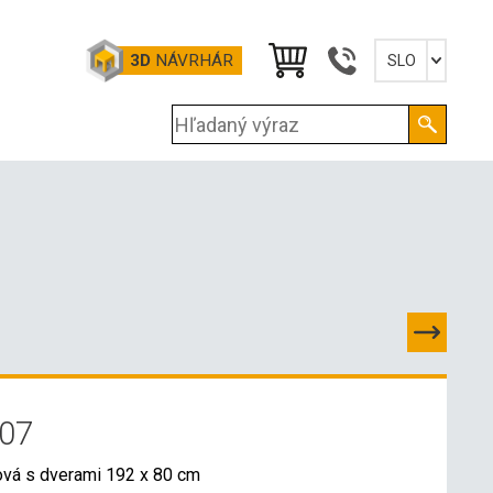
3D
NÁVRHÁR
SLO
Slovensky
English
Deutsch
Magyar
 07
ová s dverami 192 x 80 cm