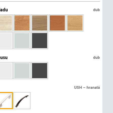
ľadu
dub
pusu
dub
USH – hranatá