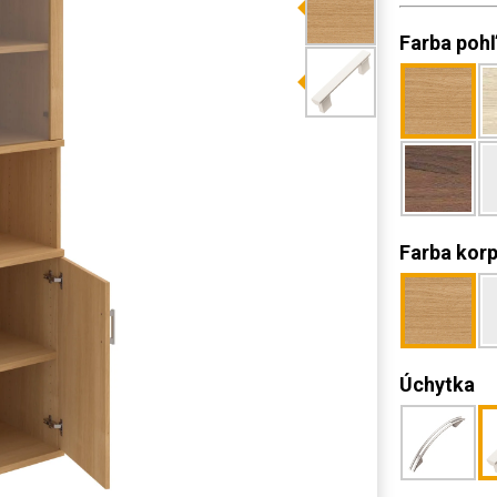
Farba poh
Farba kor
Úchytka