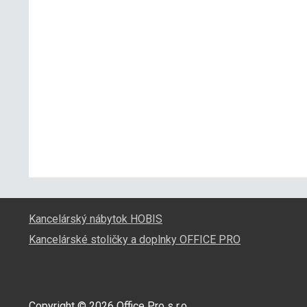
Kancelárský nábytok HOBIS
Kancelárské stoličky a doplnky OFFICE PRO
Copyright © 2026 Office Pro s r.o.