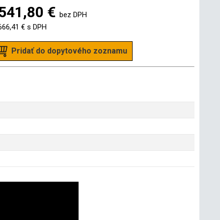
541,80 €
bez DPH
666,41 €
s DPH
Pridať do dopytového zoznamu