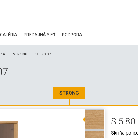
GALÉRIA
PREDAJNÁ SIEŤ
PODPORA
BLOG
ine
STRONG
S 5 80 07
CERTIFIKÁTY
07
EKOLÓGIA
NA STIAHNUTIE
STRONG
3D DATA
S 5 80
VEĽKOOBCHODNÉ KONTAKTY
Skriňa polic