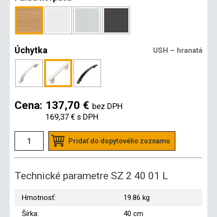
Úchytka
USH – hranatá
Cena:
137,70 €
bez DPH
169,37 €
s DPH
Pridať do dopytového zoznamu
Technické parametre SZ 2 40 01 L
Hmotnosť:
19.86 kg
Šírka:
40 cm