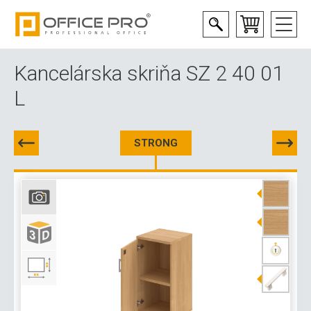
Kancelárska skriňa SZ 2 40 01
L
STRONG