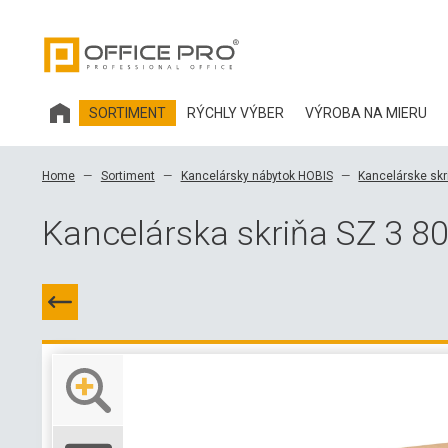
SORTIMENT
RÝCHLY VÝBER
VÝROBA NA MIERU
KANCELÁRSKY NÁBYTOK HOBIS
Home
Sortiment
Kancelársky nábytok HOBIS
Kancelárske skr
KANCELÁRSKE STOLIČKY A DOPLNKY OFFICE PRO
Kancelárska skriňa SZ 3 8