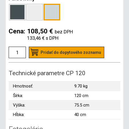
Cena:
108,50 €
bez DPH
133,46 €
s DPH
Pridať do dopytového zoznamu
Technické parametre CP 120
Hmotnosť:
9.70 kg
Šírka:
120 cm
Výška:
75.5 cm
Hĺbka:
40 cm