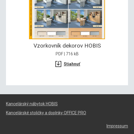
Vzorkovník dekorov HOBIS
PDF | 716 kB
Stiahnuť
Kancelárský nábytok HOBIS
Kancelárské stoličky a doplnky OFFICE PRO
Impressum