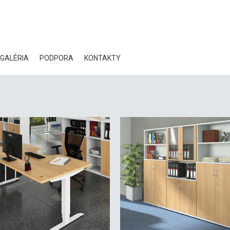
GALÉRIA
PODPORA
KONTAKTY
CERTIFIKÁTY
EKOLÓGIA
NA STIAHNUTIE
3D DATA