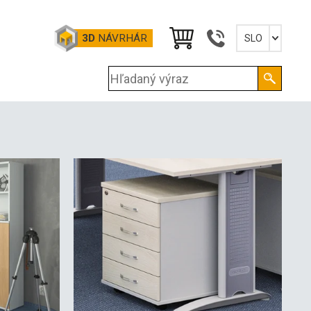
3D
NÁVRHÁR
SLO
Slovensky
English
Deutsch
Magyar