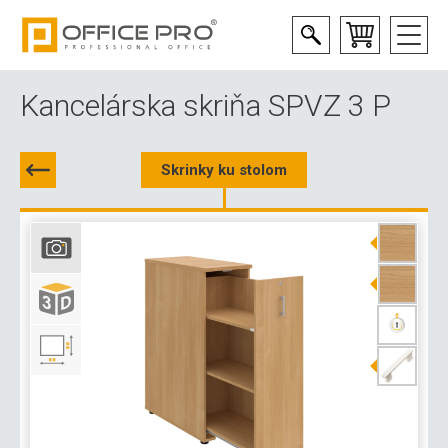
Kancelárska skriňa SPVZ 3 P
Skrinky ku stolom