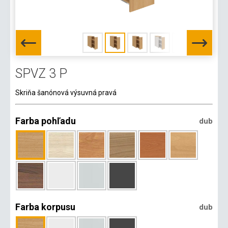
SPVZ 3 P
Skriňa šanónová výsuvná pravá
Farba pohľadu
dub
Farba korpusu
dub