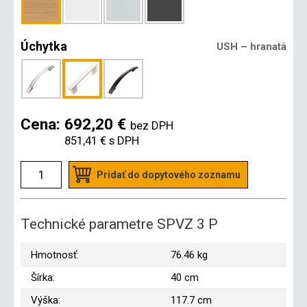
Úchytka
USH – hranatá
Cena:
692,20 €
bez DPH
851,41 €
s DPH
Pridať do dopytového zoznamu
Technické parametre SPVZ 3 P
Hmotnosť:
76.46 kg
Šírka:
40 cm
Výška:
117.7 cm