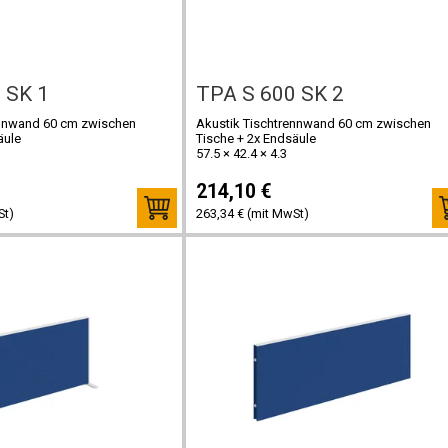
 SK 1
TPA S 600 SK 2
ennwand 60 cm zwischen
Akustik Tischtrennwand 60 cm zwischen
äule
Tische + 2x Endsäule
57.5 × 42.4 × 4.3
214,10 €
St)
263,34 € (mit MwSt)