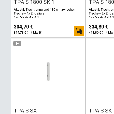
TPA S 1800 SK 1
TPA S 180
Akustik Tischtrennwand 180 cm zwischen
Akustik Tischtr
Tische + 1x Endsäule
Tische + 2x Ends
176.5 × 42.4 × 4.3
177.5 × 42.4 × 4.3
304,70 €
334,80 €
374,78 € (mit MwSt)
411,80 € (mit Mw
TPA S SX
TPA S SK