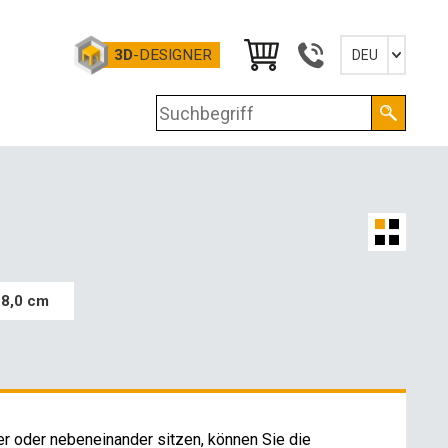
3D
-DESIGNER
DEU
Slovensky
English
Deutsch
Magyar
N
18,0 cm
ONTAKTE
er oder nebeneinander sitzen, können Sie die