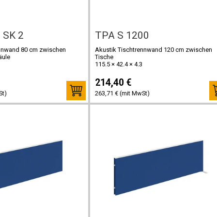
 SK 2
TPA S 1200
ennwand 80 cm zwischen
Akustik Tischtrennwand 120 cm zwischen
äule
Tische
115.5 × 42.4 × 4.3
214,40 €
St)
263,71 € (mit MwSt)