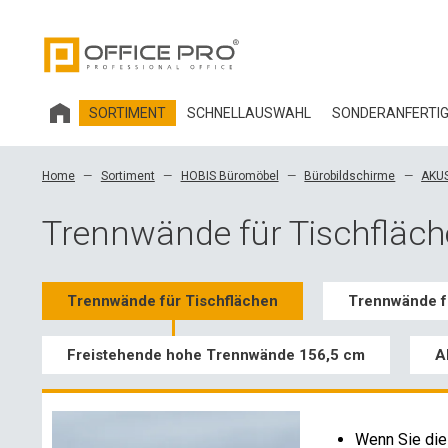
SORTIMENT
SCHNELLAUSWAHL
SONDERANFERTI
HOBIS BÜROMÖBEL
Home
Sortiment
HOBIS Büromöbel
Bürobildschirme
AKUS
BÜROSTÜHLE UND ZUBEHÖR OFFICE PRO
Trennwände für Tischfläc
Trennwände für Tischflächen
Trennwände f
Freistehende hohe Trennwände 156,5 cm
A
Wenn Sie die