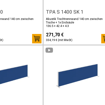
00
TPA S 1400 SK 1
ennwand 140 cm zwischen
Akustik Tischtrennwand 140 cm zwischen
Tische + 1x Endsäule
136.5 × 42.4 × 4.3
271,70 €
St)
334,19 € (mit MwSt)