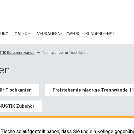
GUNG
GALERIE
VERKAUFSNETZWERK
KUNDENDIENST
BLOG
TIK Bürotrennwände
Trennwände für Tischflächen
ZERTIFIKATE
hen
ÖKOLOGIE
HERUNTERLADE
ür Tischkanten
Freistehende niedrige Trennwände 1
3D-DATEN
KUSTIK Zubehör
GROSSHANDELSK
 Tische so aufgestellt haben, dass Sie und ein Kollege gegenüb