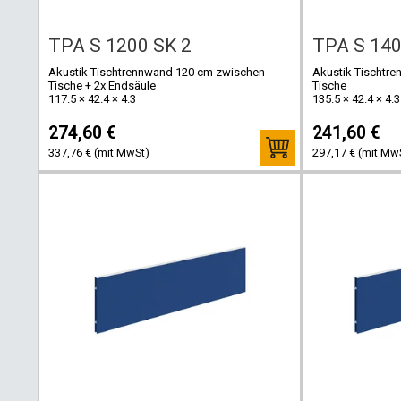
TPA S 1200 SK 2
TPA S 14
Akustik Tischtrennwand 120 cm zwischen
Akustik Tischtr
Tische + 2x Endsäule
Tische
117.5 × 42.4 × 4.3
135.5 × 42.4 × 4.3
274,60 €
241,60 €
337,76 € (mit MwSt)
297,17 € (mit Mw