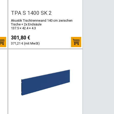
TPA S 1400 SK 2
Akustik Tischtrennwand 140 cm zwischen
Tische + 2x Endsäule
137.5 × 42.4 × 4.3
301,80 €
371,21 € (mit MwSt)