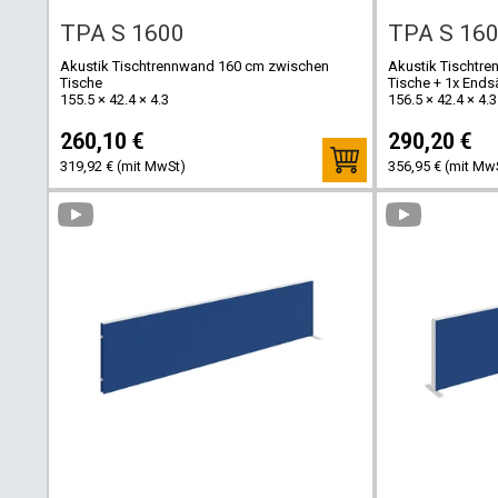
TPA S 1600
TPA S 160
Akustik Tischtrennwand 160 cm zwischen
Akustik Tischtr
Tische
Tische + 1x Ends
155.5 × 42.4 × 4.3
156.5 × 42.4 × 4.3
260,10 €
290,20 €
319,92 € (mit MwSt)
356,95 € (mit Mw