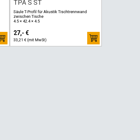
TPA S ST
Säule T-Profil für Akustik Tischtrennwand
zwischen Tische
4.5 × 42.4 × 4.5
27,- €
33,21 € (mit MwSt)