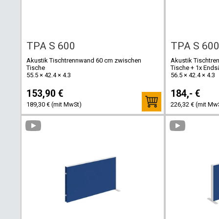
TPA S 600
TPA S 600
Akustik Tischtrennwand 60 cm zwischen
Akustik Tischtr
Tische
Tische + 1x Ends
55.5 × 42.4 × 4.3
56.5 × 42.4 × 4.3
153,90 €
184,- €
189,30 € (mit MwSt)
226,32 € (mit Mw