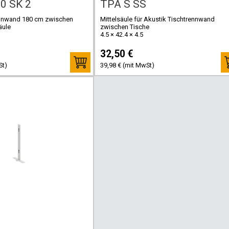
0 SK 2
TPA S SS
ennwand 180 cm zwischen
Mittelsäule für Akustik Tischtrennwand
äule
zwischen Tische
4.5 × 42.4 × 4.5
32,50 €
St)
39,98 € (mit MwSt)