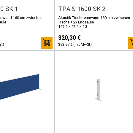
0 SK 1
TPA S 1600 SK 2
ennwand 160 cm zwischen
Akustik Tischtrennwand 160 cm zwischen
äule
Tische + 2x Endsäule
157.5 × 42.4 × 4.3
320,30 €
St)
393,97 € (mit MwSt)