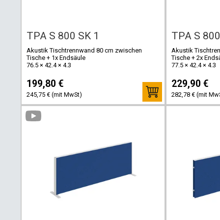
TPA S 800 SK 1
TPA S 800
Akustik Tischtrennwand 80 cm zwischen
Akustik Tischtr
Tische + 1x Endsäule
Tische + 2x Ends
76.5 × 42.4 × 4.3
77.5 × 42.4 × 4.3
199,80 €
229,90 €
245,75 € (mit MwSt)
282,78 € (mit Mw