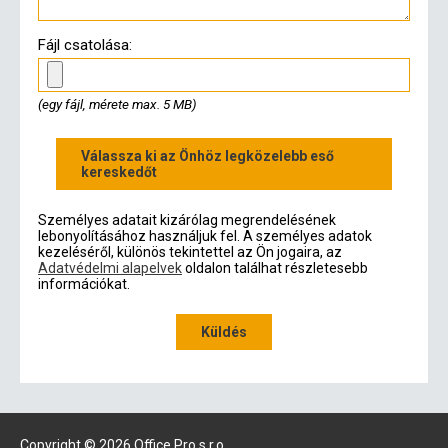
Fájl csatolása:
(egy fájl, mérete max. 5 MB)
Válassza ki az Önhöz legközelebb eső
kereskedőt
Személyes adatait kizárólag megrendelésének
lebonyolításához használjuk fel. A személyes adatok
kezeléséről, különös tekintettel az Ön jogaira, az
Adatvédelmi alapelvek
oldalon találhat részletesebb
információkat.
Küldés
Copyright © 2026 Office Pro s r.o.