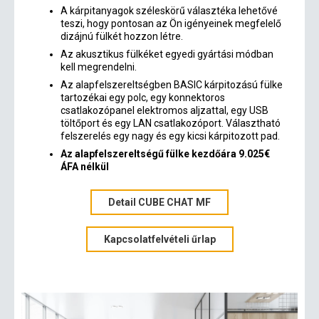
A kárpitanyagok széleskörű választéka lehetővé
teszi, hogy pontosan az Ön igényeinek megfelelő
dizájnú fülkét hozzon létre.
Az akusztikus fülkéket egyedi gyártási módban
kell megrendelni.
Az alapfelszereltségben BASIC kárpitozású fülke
tartozékai egy polc, egy konnektoros
csatlakozópanel elektromos aljzattal, egy USB
töltőport és egy LAN csatlakozóport. Választható
felszerelés egy nagy és egy kicsi kárpitozott pad.
Az alapfelszereltségű fülke kezdőára 9.025€
ÁFA nélkül
Detail CUBE CHAT MF
Kapcsolatfelvételi űrlap