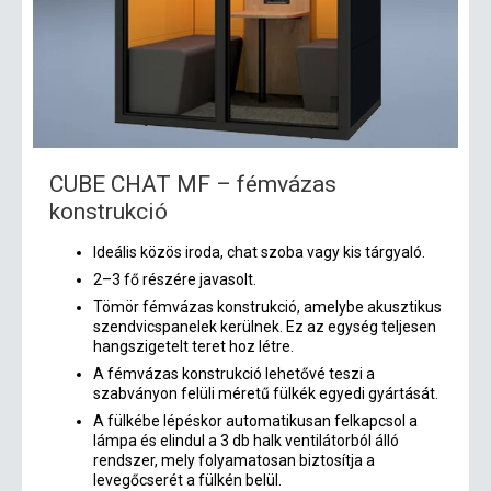
CUBE CHAT MF – fémvázas
konstrukció
Ideális közös iroda, chat szoba vagy kis tárgyaló.
2–3 fő részére javasolt.
Tömör fémvázas konstrukció, amelybe akusztikus
szendvicspanelek kerülnek. Ez az egység teljesen
hangszigetelt teret hoz létre.
A fémvázas konstrukció lehetővé teszi a
szabványon felüli méretű fülkék egyedi gyártását.
A fülkébe lépéskor automatikusan felkapcsol a
lámpa és elindul a 3 db halk ventilátorból álló
rendszer, mely folyamatosan biztosítja a
levegőcserét a fülkén belül.