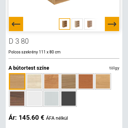
D 3 80
Polcos szekrény 111 x 80 cm
A bútortest színe
tölgy
Ár:
145.60 €
ÁFA nélkül