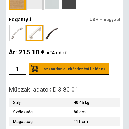
Fogantyú
USH – négyzet
Ár:
215.10 €
ÁFA nélkül
Hozzáadás a lekérdezési listához
Műszaki adatok D 3 80 01
Súly:
40.45 kg
Szélesség:
80 cm
Magasság:
111 cm