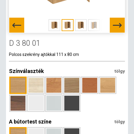
D 3 80 01
Polcos szekrény ajtókkal 111 x 80 cm
Színválaszték
tölgy
A bútortest színe
tölgy