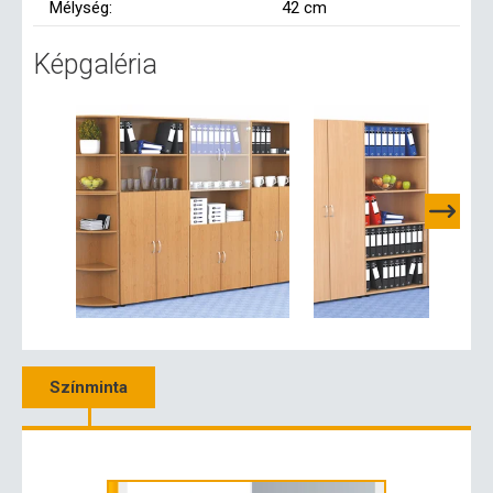
Mélység:
42 cm
Képgaléria
Színminta