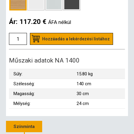
Ár:
117.20 €
ÁFA nélkül
Hozzáadás a lekérdezési listához
Műszaki adatok NA 1400
Súly:
15.80 kg
Szélesség:
140 cm
Magasság:
30 cm
Mélység:
24 cm
Színminta