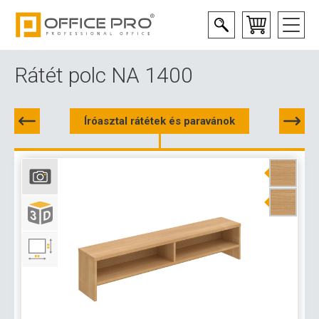
Rátét polc NA 1400
Íróasztal rátétek és paravánok