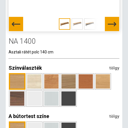
NA 1400
Asztali rátét polc 140 cm
Színválaszték
tölgy
A bútortest színe
tölgy