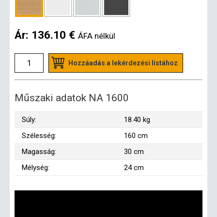
Ár:
136.10 €
ÁFA nélkül
Hozzáadás a lekérdezési listához
Műszaki adatok NA 1600
Súly:
18.40 kg
Szélesség:
160 cm
Magasság:
30 cm
Mélység:
24 cm