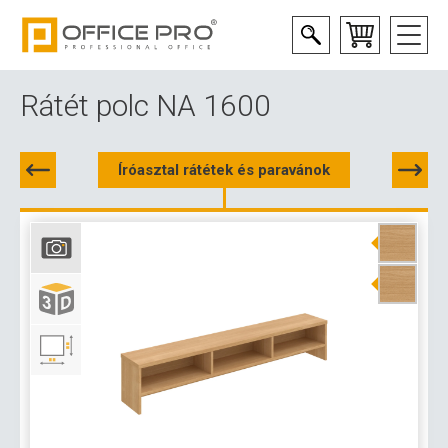
Rátét polc NA 1600
Íróasztal rátétek és paravánok