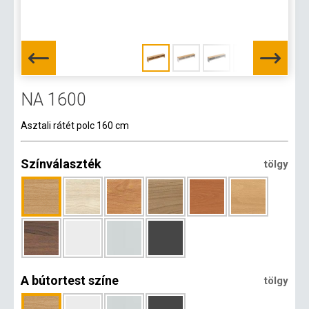
NA 1600
Asztali rátét polc 160 cm
Színválaszték
tölgy
A bútortest színe
tölgy