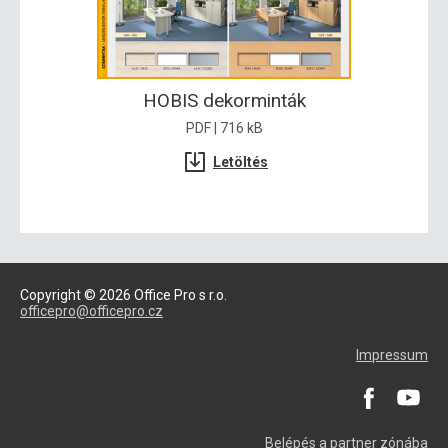
HOBIS dekorminták
PDF | 716 kB
Letöltés
Copyright © 2026 Office Pro s r.o.
officepro@officepro.cz
Impressum
Belépés a partner zónába