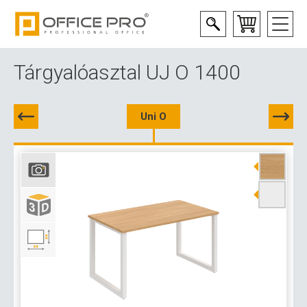
Tárgyalóasztal UJ O 1400
Uni O