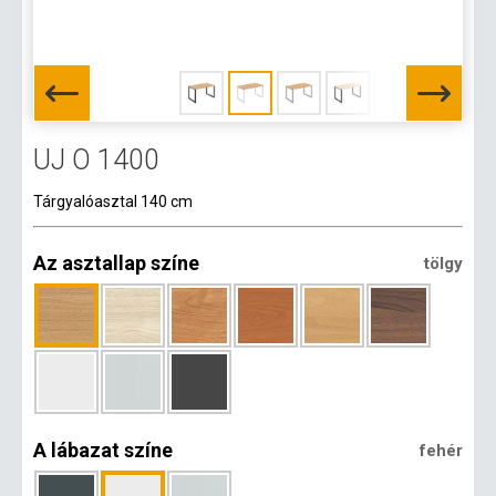
UJ O 1400
Tárgyalóasztal 140 cm
Az asztallap színe
tölgy
A lábazat színe
fehér