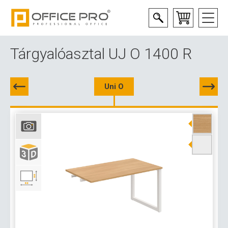
Tárgyalóasztal UJ O 1400 R
Uni O