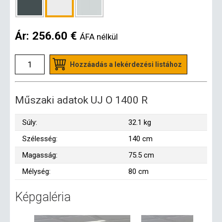
Ár:
256.60 €
ÁFA nélkül
Hozzáadás a lekérdezési listához
Műszaki adatok UJ O 1400 R
Súly:
32.1 kg
Szélesség:
140 cm
Magasság:
75.5 cm
Mélység:
80 cm
Képgaléria