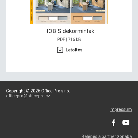
HOBIS dekorminták
PDF | 716 kB
Letöltés
Copyright © 2026 Office Pro s r.o.
officepro@officepro.cz
Impressum
Belépés a partner zónába