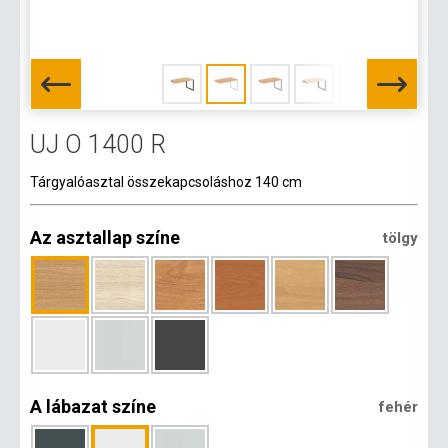
UJ O 1400 R
Tárgyalóasztal összekapcsoláshoz 140 cm
Az asztallap színe
tölgy
A lábazat színe
fehér