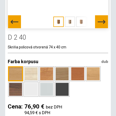
D 2 40
Skriňa policová otvorená 74 x 40 cm
Farba korpusu
dub
Cena:
76,90 €
bez DPH
94,59 €
s DPH