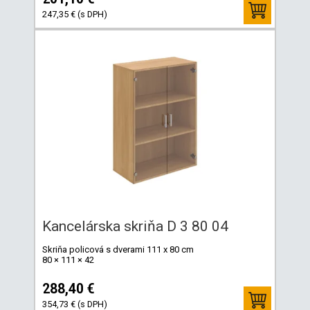
247,35 € (s DPH)
Kancelárska skriňa D 3 80 04
Skriňa policová s dverami 111 x 80 cm
80 × 111 × 42
288,40 €
354,73 € (s DPH)