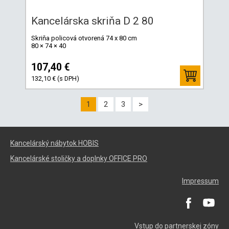
Kancelárska skriňa D 2 80
Skriňa policová otvorená 74 x 80 cm
80 × 74 × 40
107,40 €
132,10 € (s DPH)
1
2
3
>
Kancelárský nábytok HOBIS
Kancelárské stoličky a doplnky OFFICE PRO
Impressum
Vstup do partnerskej zóny