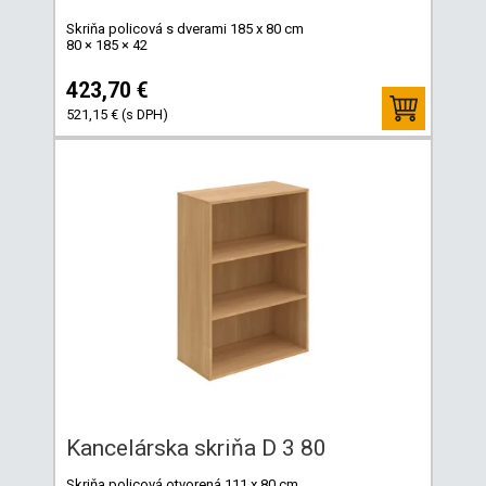
Skriňa policová s dverami 185 x 80 cm
80 × 185 × 42
423,70 €
521,15 € (s DPH)
Kancelárska skriňa D 3 80
Skriňa policová otvorená 111 x 80 cm