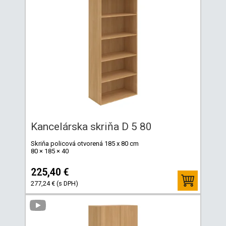
Kancelárska skriňa D 5 80
Skriňa policová otvorená 185 x 80 cm
80 × 185 × 40
225,40 €
277,24 € (s DPH)