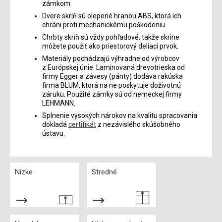
zámkom.
Dvere skríň sú olepené hranou ABS, ktorá ich
chráni proti mechanickému poškodeniu.
Chrbty skríň sú vždy pohľadové, takže skrine
môžete použiť ako priestorový deliaci prvok.
Materiály pochádzajú výhradne od výrobcov
z Európskej únie. Laminovaná drevotrieska od
firmy Egger a závesy (pánty) dodáva rakúska
firma BLUM, ktorá na ne poskytuje doživotnú
záruku. Použité zámky sú od nemeckej firmy
LEHMANN.
Splnenie vysokých nárokov na kvalitu spracovania
dokladá
certifikát
z nezávislého skúšobného
ústavu.
Nízke
Stredné