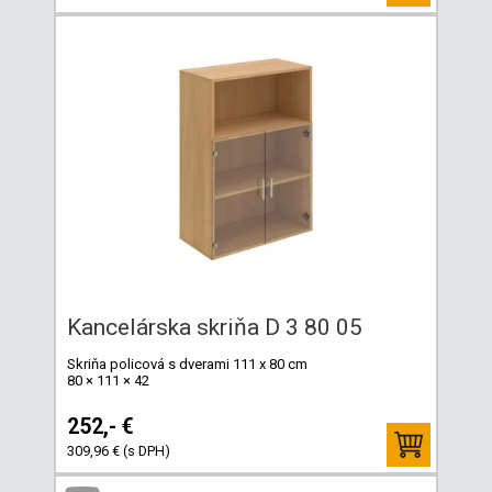
Kancelárska skriňa D 3 80 05
Skriňa policová s dverami 111 x 80 cm
80 × 111 × 42
252,- €
309,96 € (s DPH)