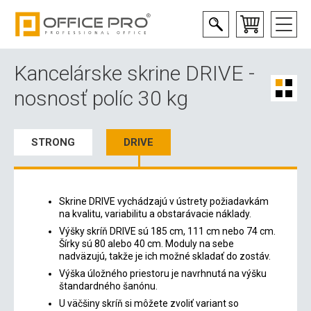
Kancelárske skrine DRIVE -
nosnosť políc 30 kg
STRONG
DRIVE
Skrine DRIVE vychádzajú v ústrety požiadavkám
na kvalitu, variabilitu a obstarávacie náklady.
Výšky skríň DRIVE sú 185 cm, 111 cm nebo 74 cm.
Šírky sú 80 alebo 40 cm. Moduly na sebe
nadväzujú, takže je ich možné skladať do zostáv.
Výška úložného priestoru je navrhnutá na výšku
štandardného šanónu.
U väčšiny skríň si môžete zvoliť variant so