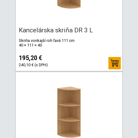
Kancelárska skriňa DR 3 L
Skriňa vonkajší roh ľavá 111 cm
40 × 111 × 40
195,20 €
240,10 € (s DPH)