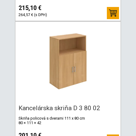
215,10 €
264,57 € (s DPH)
Kancelárska skriňa D 3 80 02
Skriňa policová s dverami 111 x 80 cm
80 × 111 × 42
201,10 €