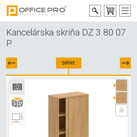
Kancelárska skriňa DZ 3 80 07
P
DRIVE