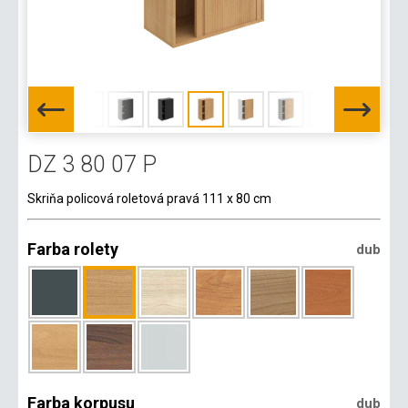
DZ 3 80 07 P
Skriňa policová roletová pravá 111 x 80 cm
Farba rolety
dub
Farba korpusu
dub