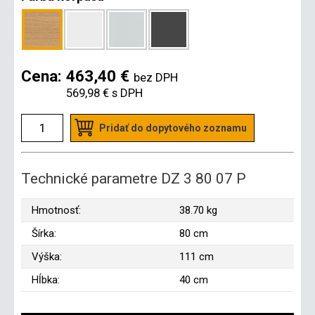
Cena:
463,40 €
bez DPH
569,98 €
s DPH
Pridať do dopytového zoznamu
Technické parametre DZ 3 80 07 P
Hmotnosť:
38.70 kg
Šírka:
80 cm
Výška:
111 cm
Hĺbka:
40 cm