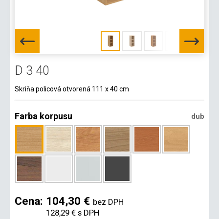
D 3 40
Skriňa policová otvorená 111 x 40 cm
Farba korpusu
dub
Cena:
104,30 €
bez DPH
128,29 €
s DPH