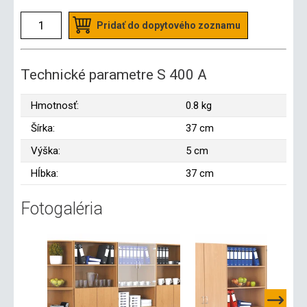
Pridať do dopytového zoznamu
Technické parametre S 400 A
Hmotnosť:
0.8 kg
Šírka:
37 cm
Výška:
5 cm
Hĺbka:
37 cm
Fotogaléria