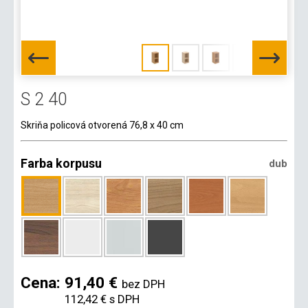
S 2 40
Skriňa policová otvorená 76,8 x 40 cm
Farba korpusu
dub
Cena:
91,40 €
bez DPH
112,42 €
s DPH