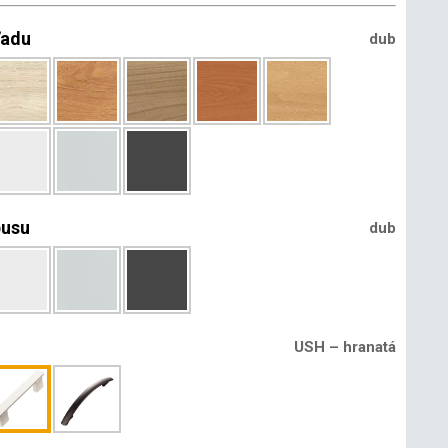
ľadu
dub
pusu
dub
USH – hranatá