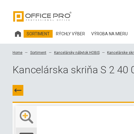
SORTIMENT
RÝCHLY VÝBER
VÝROBA NA MIERU
KANCELÁRSKY NÁBYTOK HOBIS
Home
Sortiment
Kancelársky nábytok HOBIS
Kancelárske skr
KANCELÁRSKE STOLIČKY A DOPLNKY OFFICE PRO
Kancelárska skriňa S 2 40 