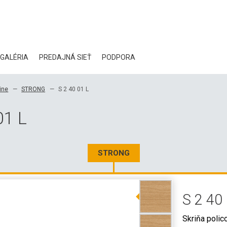
GALÉRIA
PREDAJNÁ SIEŤ
PODPORA
BLOG
ine
STRONG
S 2 40 01 L
CERTIFIKÁTY
01 L
EKOLÓGIA
NA STIAHNUTIE
STRONG
3D DATA
S 2 40
VEĽKOOBCHODNÉ KONTAKTY
Skriňa polic