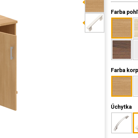
Farba poh
Farba kor
Úchytka