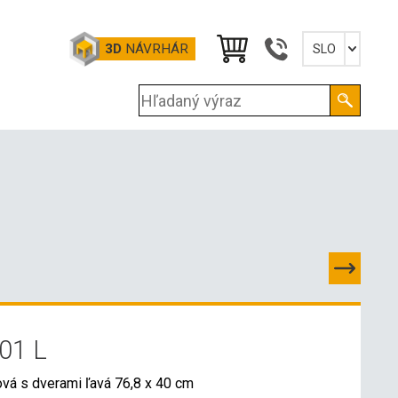
3D
NÁVRHÁR
SLO
Slovensky
English
Deutsch
Magyar
 01 L
ová s dverami ľavá 76,8 x 40 cm