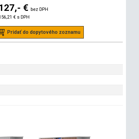
127,- €
bez DPH
156,21 €
s DPH
Pridať do dopytového zoznamu