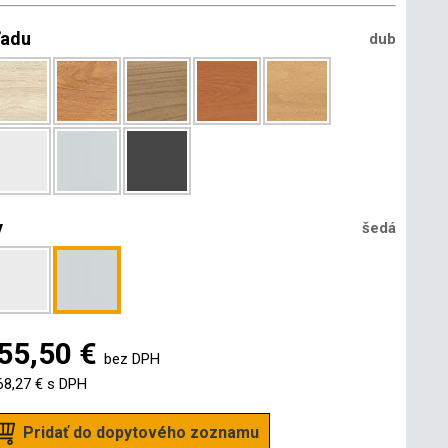
ľadu
dub
y
šedá
55,50 €
bez DPH
68,27 €
s DPH
Pridať do dopytového zoznamu