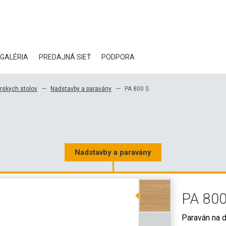
GALÉRIA
PREDAJNÁ SIEŤ
PODPORA
BLOG
rskych stolov
Nadstavby a paravány
PA 800 S
CERTIFIKÁTY
EKOLÓGIA
NA STIAHNUTIE
Nadstavby a paravány
3D DATA
PA 800
VEĽKOOBCHODNÉ KONTAKTY
Paraván na 