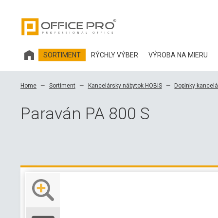
SORTIMENT
RÝCHLY VÝBER
VÝROBA NA MIERU
KANCELÁRSKY NÁBYTOK HOBIS
Home
Sortiment
Kancelársky nábytok HOBIS
Doplnky kancelá
KANCELÁRSKE STOLIČKY A DOPLNKY OFFICE PRO
Paraván PA 800 S