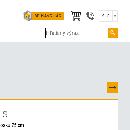
3D
NÁVRHÁR
SLO
Slovensky
English
Deutsch
Magyar
 S
dosku 75 cm