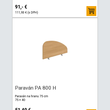
91,- €
111,93 € (s DPH)
Paraván PA 800 H
Paraván na hranu 75 cm
75 × 40