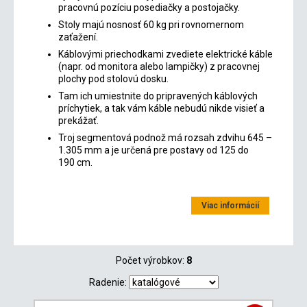
pracovnú pozíciu posediačky a postojačky.
Stoly majú nosnosť 60 kg pri rovnomernom
zaťažení.
Káblovými priechodkami zvediete elektrické káble
(napr. od monitora alebo lampičky) z pracovnej
plochy pod stolovú dosku.
Tam ich umiestnite do pripravených káblových
príchytiek, a tak vám káble nebudú nikde visieť a
prekážať.
Troj segmentová podnož má rozsah zdvihu 645 –
1.305 mm a je určená pre postavy od 125 do
190 cm.
Viac informácií
Počet výrobkov:
8
Radenie: