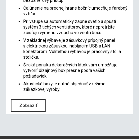
bezbariérový prístup.
Čalúnenie na prednej hrane bočníc umocňuje farebný
vzhľad.
Pri vstupe sa automaticky zapne svetlo a spustí
systém 3 tichých ventilátorov, ktoré nepretržite
zaisťujú výmenu vzduchu vo vnútri boxu.
V základnej výbave je zásuvkový prípojný panel
s elektrickou zásuvkou, nabíjacím USB a LAN
konektorom. Voliteľnou výbavou je pracovný stôl a
stolička.
Široká ponuka dekoračných látok vám umožňuje
vytvoriť dizajnový box presne podľa vašich
požiadaviek.
Akustické boxy je nutné objednať v režime
zákazkovej výroby.
Zobraziť