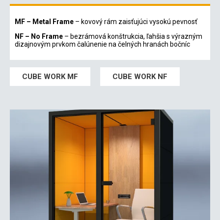
MF – Metal Frame
– kovový rám zaisťujúci vysokú pevnosť
NF – No Frame
– bezrámová konštrukcia, ľahšia s výrazným
dizajnovým prvkom čalúnenie na čelných hranách bočníc
CUBE WORK MF
CUBE WORK NF