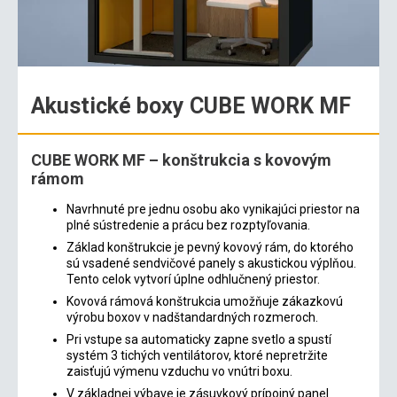
Akustické boxy CUBE WORK MF
CUBE WORK MF – konštrukcia s kovovým
rámom
Navrhnuté pre jednu osobu ako vynikajúci priestor na
plné sústredenie a prácu bez rozptyľovania.
Základ konštrukcie je pevný kovový rám, do ktorého
sú vsadené sendvičové panely s akustickou výplňou.
Tento celok vytvorí úplne odhlučnený priestor.
Kovová rámová konštrukcia umožňuje zákazkovú
výrobu boxov v nadštandardných rozmeroch.
Pri vstupe sa automaticky zapne svetlo a spustí
systém 3 tichých ventilátorov, ktoré nepretržite
zaisťujú výmenu vzduchu vo vnútri boxu.
V základnej výbave je zásuvkový prípojný panel