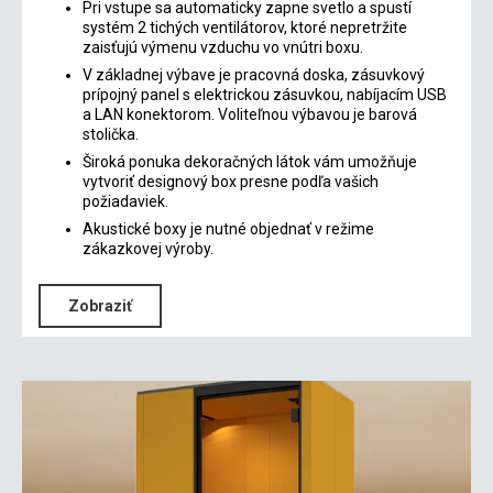
Pri vstupe sa automaticky zapne svetlo a spustí
systém 2 tichých ventilátorov, ktoré nepretržite
zaisťujú výmenu vzduchu vo vnútri boxu.
V základnej výbave je pracovná doska, zásuvkový
prípojný panel s elektrickou zásuvkou, nabíjacím USB
a LAN konektorom. Voliteľnou výbavou je barová
stolička.
Široká ponuka dekoračných látok vám umožňuje
vytvoriť designový box presne podľa vašich
požiadaviek.
Akustické boxy je nutné objednať v režime
zákazkovej výroby.
Zobraziť