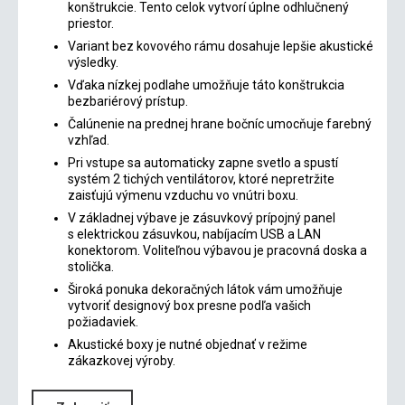
konštrukcie. Tento celok vytvorí úplne odhlučnený
priestor.
Variant bez kovového rámu dosahuje lepšie akustické
výsledky.
Vďaka nízkej podlahe umožňuje táto konštrukcia
bezbariérový prístup.
Čalúnenie na prednej hrane bočníc umocňuje farebný
vzhľad.
Pri vstupe sa automaticky zapne svetlo a spustí
systém 2 tichých ventilátorov, ktoré nepretržite
zaisťujú výmenu vzduchu vo vnútri boxu.
V základnej výbave je zásuvkový prípojný panel
s elektrickou zásuvkou, nabíjacím USB a LAN
konektorom. Voliteľnou výbavou je pracovná doska a
stolička.
Široká ponuka dekoračných látok vám umožňuje
vytvoriť designový box presne podľa vašich
požiadaviek.
Akustické boxy je nutné objednať v režime
zákazkovej výroby.