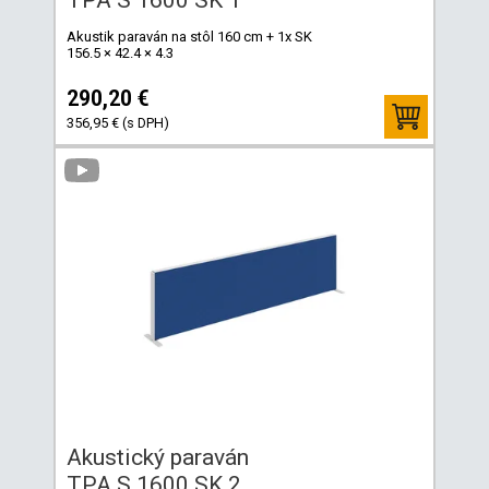
Akustik paraván na stôl 160 cm + 1x SK
156.5 × 42.4 × 4.3
290,20 €
356,95 € (s DPH)
Akustický paraván
TPA S 1600 SK 2