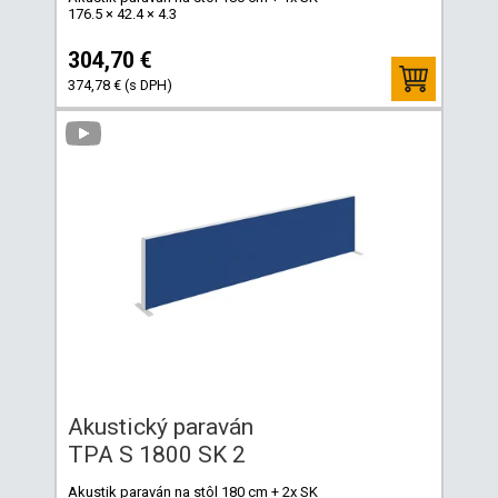
176.5 × 42.4 × 4.3
304,70 €
374,78 € (s DPH)
Akustický paraván
TPA S 1800 SK 2
Akustik paraván na stôl 180 cm + 2x SK