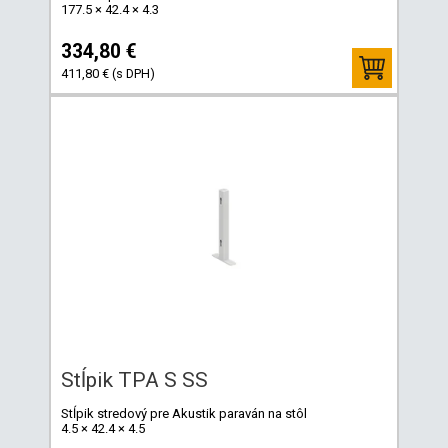
177.5 × 42.4 × 4.3
334,80 €
411,80 € (s DPH)
Stĺpik TPA S SS
Stĺpik stredový pre Akustik paraván na stôl
4.5 × 42.4 × 4.5