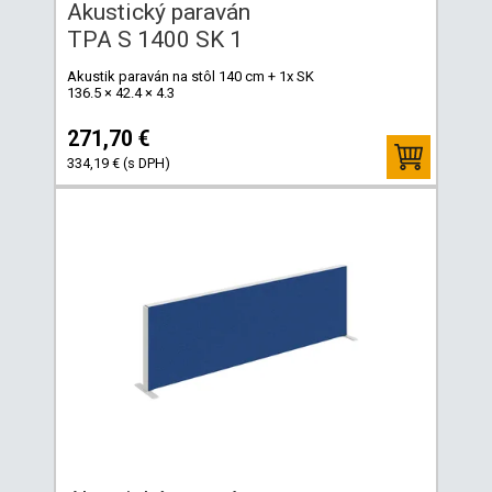
Akustický paraván
TPA S 1400 SK 1
Akustik paraván na stôl 140 cm + 1x SK
136.5 × 42.4 × 4.3
271,70 €
334,19 € (s DPH)