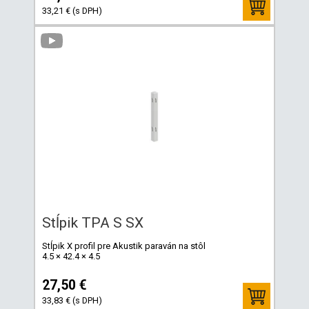
33,21 € (s DPH)
Stĺpik TPA S SX
Stĺpik X profil pre Akustik paraván na stôl
4.5 × 42.4 × 4.5
27,50 €
33,83 € (s DPH)