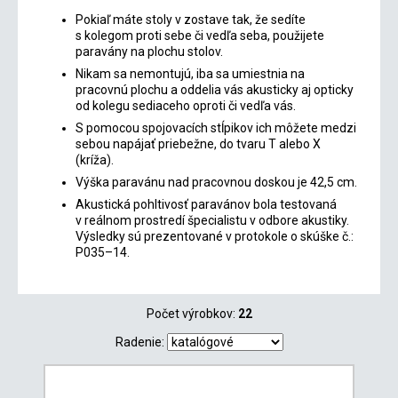
Pokiaľ máte stoly v zostave tak, že sedíte
s kolegom proti sebe či vedľa seba, použijete
paravány na plochu stolov.
Nikam sa nemontujú, iba sa umiestnia na
pracovnú plochu a oddelia vás akusticky aj opticky
od kolegu sediaceho oproti či vedľa vás.
S pomocou spojovacích stĺpikov ich môžete medzi
sebou napájať priebežne, do tvaru T alebo X
(kríža).
Výška paravánu nad pracovnou doskou je 42,5 cm.
Akustická pohltivosť paravánov bola testovaná
v reálnom prostredí špecialistu v odbore akustiky.
Výsledky sú prezentované v protokole o skúške č.:
P035–14.
Počet výrobkov:
22
Radenie: