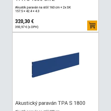
Akustik paraván na stôl 160 cm + 2x SK
157.5 × 42.4 × 4.3
320,30 €
393,97 € (s DPH)
Akustický paraván TPA S 1800