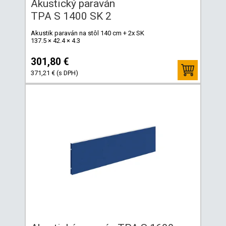
Akustický paraván
TPA S 1400 SK 2
Akustik paraván na stôl 140 cm + 2x SK
137.5 × 42.4 × 4.3
301,80 €
371,21 € (s DPH)