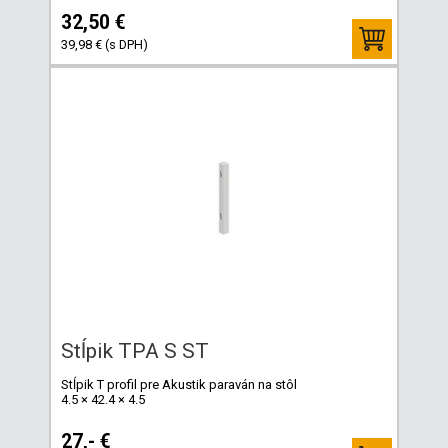
32,50 €
39,98 € (s DPH)
Stĺpik TPA S ST
Stĺpik T profil pre Akustik paraván na stôl
4.5 × 42.4 × 4.5
27,- €