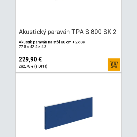
Akustický paraván TPA S 800 SK 2
Akustik paraván na stôl 80 cm + 2x SK
77.5 × 42.4 × 4.3
229,90 €
282,78 € (s DPH)