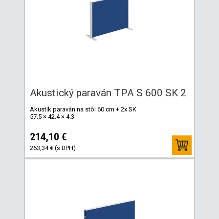
Akustický paraván TPA S 600 SK 2
Akustik paraván na stôl 60 cm + 2x SK
57.5 × 42.4 × 4.3
214,10 €
263,34 € (s DPH)