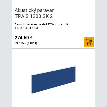
Akustický paraván
TPA S 1200 SK 2
Akustik paraván na stôl 120 cm + 2x SK
117.5 × 42.4 × 4.3
274,60 €
337,76 € (s DPH)