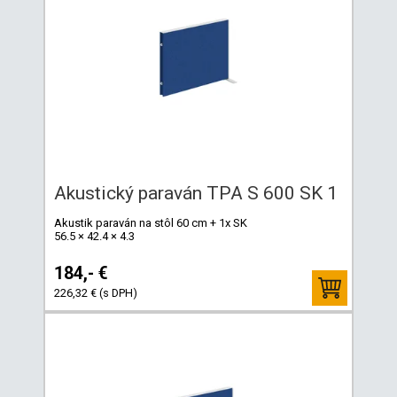
Akustický paraván TPA S 600 SK 1
Akustik paraván na stôl 60 cm + 1x SK
56.5 × 42.4 × 4.3
184,- €
226,32 € (s DPH)