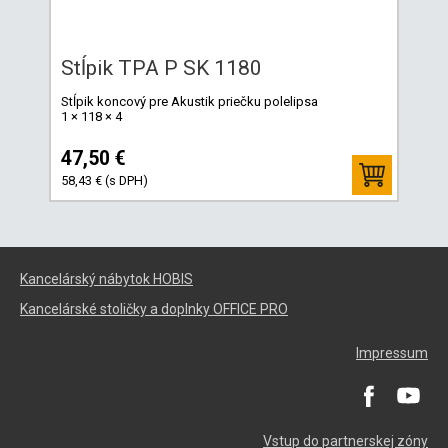
Stĺpik TPA P SK 1180
Stĺpik koncový pre Akustik priečku polelipsa
1 × 118 × 4
47,50 €
58,43 € (s DPH)
Kancelárský nábytok HOBIS
Kancelárské stoličky a doplnky OFFICE PRO
Impressum
Vstup do partnerskej zóny