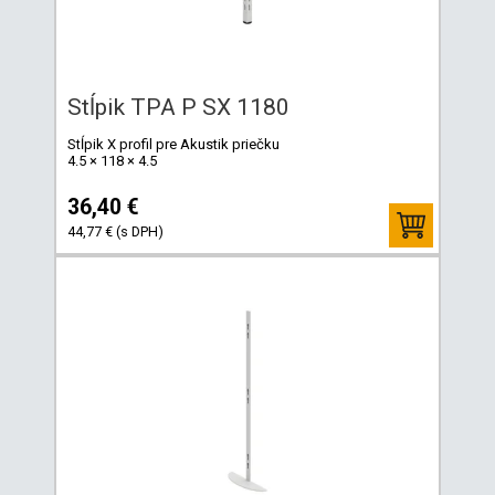
Stĺpik TPA P SX 1180
Stĺpik X profil pre Akustik priečku
4.5 × 118 × 4.5
36,40 €
44,77 € (s DPH)