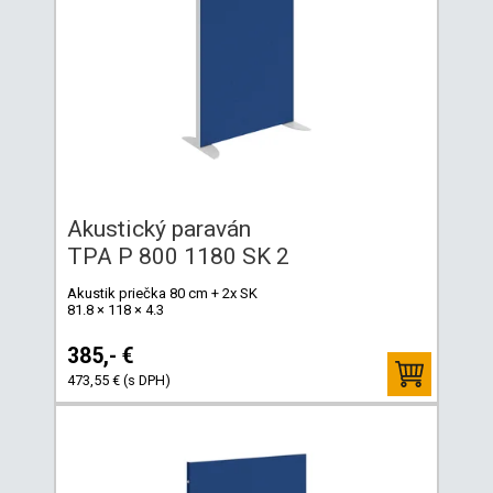
Akustický paraván
TPA P 800 1180 SK 2
Akustik priečka 80 cm + 2x SK
81.8 × 118 × 4.3
385,- €
473,55 € (s DPH)