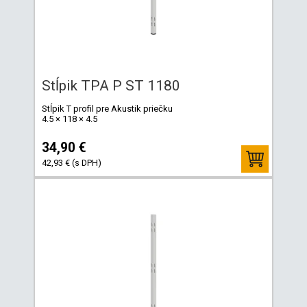
Stĺpik TPA P ST 1180
Stĺpik T profil pre Akustik priečku
4.5 × 118 × 4.5
34,90 €
42,93 € (s DPH)