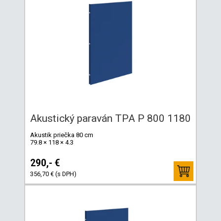
Akustický paraván TPA P 800 1180
Akustik priečka 80 cm
79.8 × 118 × 4.3
290,- €
356,70 € (s DPH)