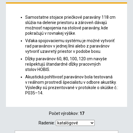
Samostatne stojace priečkové paravány 118 cm
slúžia na delenie priestoru a zároveň dávajú
možnosť napojenia na stolové paravány, kde
pokračujú v rovnakej výške.
Vďaka spojovaciemu systému je možné vytvoriť
rad paravánov v jednej línii alebo z paravánov
vytvoriť uzavretý priestor v podobe boxu.
Dĺžky paravánov 60, 80, 100, 120 cm navyše
rešpektujú štandardné dĺžky pracovných
stolov HOBIS.
Akustická pohltivosť paravánov bola testovaná
v reálnom prostredí špecialistu v odbore akustiky.
Výsledky sú prezentované v protokole o skúške č.:
P035–14.
Počet výrobkov:
17
Radenie: