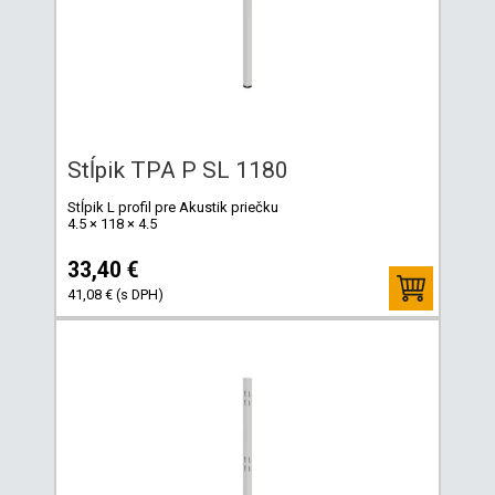
Stĺpik TPA P SL 1180
Stĺpik L profil pre Akustik priečku
4.5 × 118 × 4.5
33,40 €
41,08 € (s DPH)